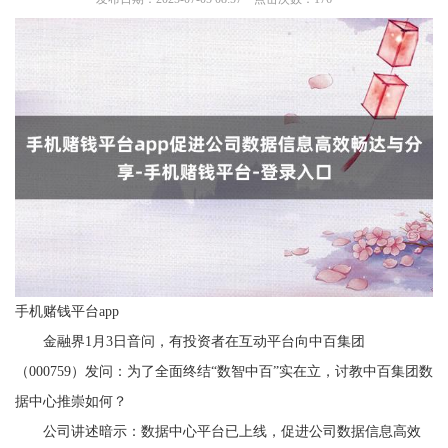
手机赌钱平台app
金融界1月3日音问，有投资者在互动平台向中百集团
（000759）发问：为了全面终结“数智中百”实在立，讨教中百集团数
据中心推崇如何？
公司讲述暗示：数据中心平台已上线，促进公司数据信息高效