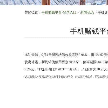
你的位置：
手机赌钱平台-登录入口
>
新闻动态
> 手机
手机赌钱平
本站音信，9月4日新乳转债收盘高涨0.94%，报104.62元/
贵寓裸露，新乳转债信用级别为“AA”，债券期限6年（第一年
9.26元，转股开动日为2021年6月24日，转股价为18.23
以上推看成本站据公开信息整理手机赌钱平台，由智能算法生成，不组成投资