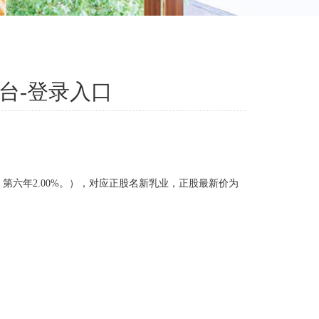
台-登录入口
0%、第六年2.00%。），对应正股名新乳业，正股最新价为