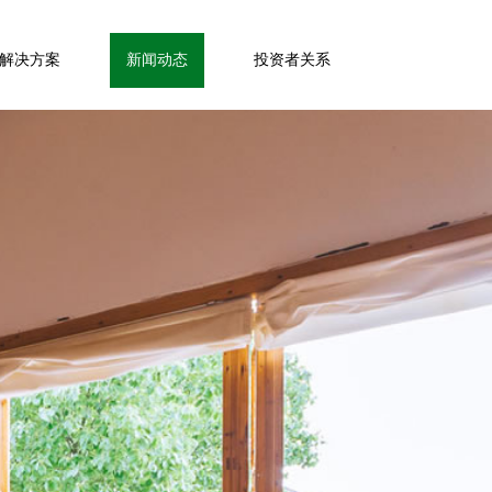
解决方案
新闻动态
投资者关系