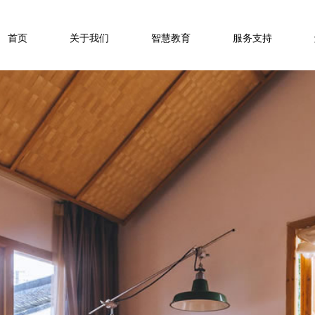
首页
关于我们
智慧教育
服务支持