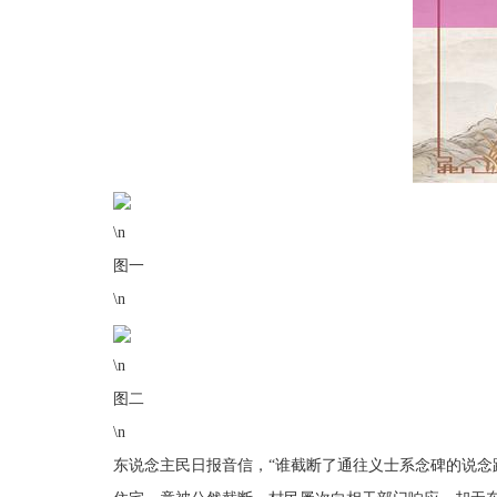
\n
图一
\n
\n
图二
\n
东说念主民日报音信，“谁截断了通往义士系念碑的说念