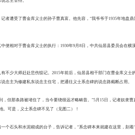
东说念主管待。
者遭受了曹金库义士的孙子曹真富。他先容，“我爷爷于1935年地盘鼎
中便相对于曹金库义士的执行：1930年9月8日，中共仙居县委员会在
有不少大师赶赴悲伤惦记。2015年前后，仙居县相干部门在曹金库义士
东说念主为修建私东说念主住宅，把通往义士系念碑的说念路截断占用。
到，但那条路被堵住了，当今要绕很远才略畴昔。”5月15日，记者奴隶
在地。可是，义士系念碑不见了（见图二）！
一个石头和水泥砌成的台子，告诉记者，“系念碑本来就建在这里，刻着‘