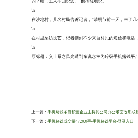
的？咱们王人不知说念。”他抱怨地说。
\n
在沙地村，几名村民告诉记者，“晴明节前一天，来了几
\n
在村里采访技艺，记者接到不少来自村民的短信和电话
\n
原标题：义士系念风光遭到东说念主为碎裂手机赌钱平
上一篇：
手机赌钱条目私营企业主将其公司办公场面改形成私
下一篇：
手机赌钱成交量4720.0手-手机赌钱平台-登录入口