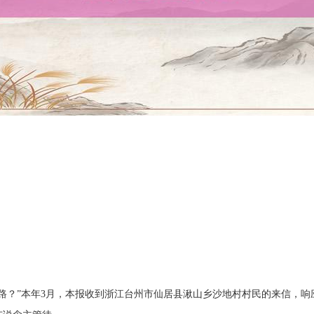
路？”本年3月，本报收到浙江台州市仙居县湫山乡沙地村村民的来信，