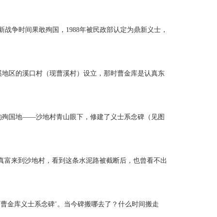
新战争时间果敢殉国，1988年被民政部认定为鼎新义士，
横溪地区的溪口村（现曹溪村）设立，那时曹金库是认真东
的殉国地——沙地村青山眼下，修建了义士系念碑（见图
曹真富来到沙地村，看到这条水泥路被截断后，也曾看不出
曹金库义士系念碑’。当今碑搬哪去了？什么时间搬走