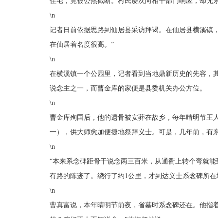
住宅，竟被公然截断。村民屡次向相干部门响应，却无
\n
记者日前依据思路到仙居县采访拜谒。在仙居县横溪镇，记
在仙居着名度很高。”
\n
在横溪镇一个公园里，记者看到当地鼎新历史的先容，其
说念主之一，而曹金库的家便是县委机关办公方位。
\n
曹金库殉国后，他的遗骨被安葬在故乡，每年晴明节王人
一），供大师愈加便捷地祭拜义士。可是，几年前，有
\n
“本来系念碑距骨干说念两三百米，从通衢上转个弯就能
有路的陈迹了。绕行了约1公里，才到达义士系念碑所
\n
曹真富说，本年晴明节前夜，省墓时系念碑还在。他指着