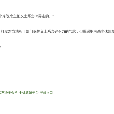
个东说念主把义士系念碑弄走的。”
，抒发对当地相干部门保护义士系念碑不力的气忿，但愿采取有劲步伐规
台
东谈主会所-手机赌钱平台-登录入口