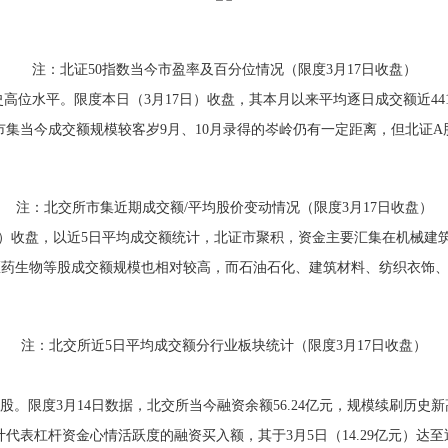
注：北证50指数当今市盈率及百分位情况（限度3月17日收盘）
平。限度本日（3月17日）收盘，其本月以来平均逐日成交额近441.4
北证市集当今成交额规模较客岁9月、10月录得的岑岭仍有一定距离，但北
注：北交所市集近期成交额/平均股价变动情况（限度3月17日收盘）
收盘，以近5日平均成交额统计，北证市聚积，资金主要汇集在机械建筑、
、医药生物等股成交额规模也相对较高，而石油石化、建筑材料、纺织衣饰
注：北交所近5日平均成交额分行业板块统计（限度3月17日收盘）
限度3月14日数据，北交所当今融资余额56.24亿元，规模续刷历史新
仅统计代表杠杆资金心情活跃度的融资买入额，其于3月5日（14.29亿元）达