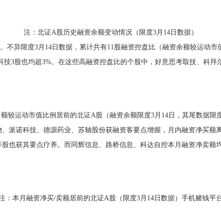
注：北证A股历史融资余额变动情况（限度3月14日数据）
异限度3月14日数据，累计共有11股融资控盘比（融资余额较运动市值
骏创科技3股也均超3%。在这些高融资控盘比的个股中，好意思考取技、科
额较运动市值比例居前的北证A股（融资余额限度3月14日，其尾数据限度
技、德源药业、苏轴股份获融资客要点增握，月内融资净买额离别达0.82亿元
股也获其要点疗养。而同辉信息、路桥信息、科达自控本月融资净卖额均
注：本月融资净买/卖额居前的北证A股（限度3月14日数据）手机赌钱平