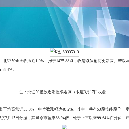
50全天收涨近1.9%，报于1435.88点，收清点位创历史新高。若以本
8.4%。
注：北证50指数近期握续走高（限度3月17日收盘）
高涨近55.0%，中位数涨幅达48.2%。其中，共有53股技能股价
月17日数据，其当今市盈率68.94倍，处于上市以来99.64%百分位；市净